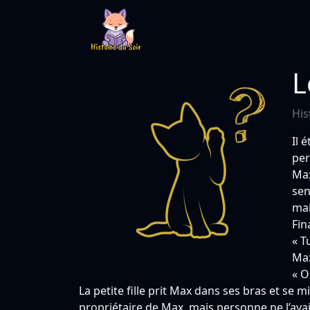
L
His
Il 
per
Max
sen
mai
Fin
« T
Max
« O
La petite fille prit Max dans ses bras et se m
propriétaire de Max, mais personne ne l’avai