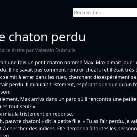
Rechercher :
e chaton perdu
toire écrite par Valentin Dubrulle
était une fois un petit chaton nommé Max. Max aimait jouer et
du. Il ne savait pas comment rentrer chez lui et il était très t
 se mit à errer dans les rues, cherchant désespérément sa m
tait perdu. Il miaulait tristement, espérant que quelqu’un l’e
son.
alement, Max arriva dans un parc où il rencontra une petite fill
u es tout seul? »
 miaula tristement en réponse.
h, pauvre chaton! » dit la petite fille. « Tu as l’air perdu. Je v
it à chercher des indices. Elle demanda à toutes les personnes
t vu.