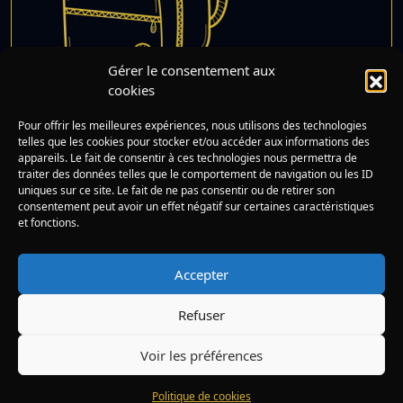
Gérer le consentement aux
Robert, le Cartable Qui
cookies
Voulait Partir Sans
Lire
Pour offrir les meilleures expériences, nous utilisons des technologies
Élève
telles que les cookies pour stocker et/ou accéder aux informations des
appareils. Le fait de consentir à ces technologies nous permettra de
traiter des données telles que le comportement de navigation ou les ID
uniques sur ce site. Le fait de ne pas consentir ou de retirer son
consentement peut avoir un effet négatif sur certaines caractéristiques
et fonctions.
Rechercher :
Mentions légales
Accepter
Politique de cookies (UE)
Refuser
© 2026 Histoire du soir -
Eco-conçu par VD Net
Voir les préférences
No Result
Website Carbon
Politique de cookies