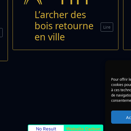
L’archer des
bois retourne
Lire
e
en ville
Pour offrir 
cookies pour
à ces techn
de navigatio
consentement
Ac
No Result
Website Carbon