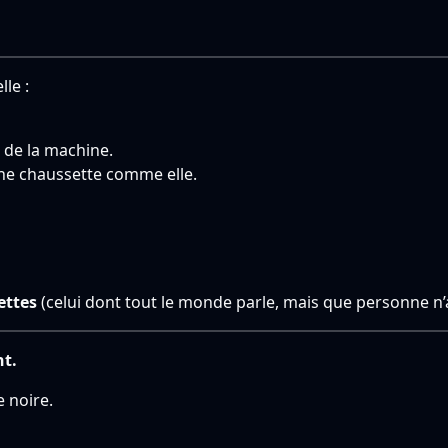
le :
 de la machine.
ne chaussette comme elle.
ettes
(celui dont tout le monde parle, mais que personne n’a
t.
e noire.