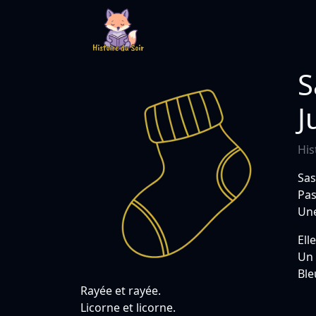
S
J
His
Sas
Pas
Une
Ell
Un 
Ble
Rayée et rayée.
Licorne et licorne.