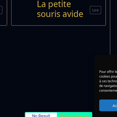
La petite
e
Lire
souris avide
Pour offrir 
cookies pour
à ces techn
de navigatio
consentement
Ac
No Result
Website Carbon