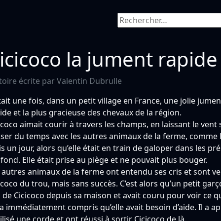
Rechercher :
icicoco la jument rapide
toire écrite par Valentin Dubrulle
était une fois, dans un petit village en France, une jolie jum
ide et la plus gracieuse des chevaux de la région.
icoco aimait courir à travers les champs, en laissant le vent s
ser du temps avec les autres animaux de la ferme, comme l
s un jour, alors qu’elle était en train de galoper dans les p
fond. Elle était prise au piège et ne pouvait plus bouger.
 autres animaux de la ferme ont entendu ses cris et sont venu
icoco du trou, mais sans succès. C’est alors qu’un petit garço
s de Cicicoco depuis sa maison et avait couru pour voir ce qu
t a immédiatement compris qu’elle avait besoin d’aide. Il a 
ilisé une corde et ont réussi à sortir Cicicoco de là.