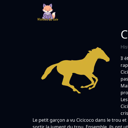
C
His
Il 
rap
Cic
pas
Mai
pro
Les
Cic
cri
Le petit garçon a vu Cicicoco dans le trou e
sortir la jument du trou. Ensemble, ils ont ut