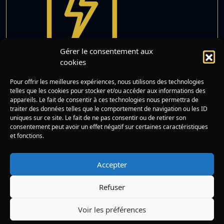
Gérer le consentement aux
cookies
Pila, la Pile Qui Voulait
Pour offrir les meilleures expériences, nous utilisons des technologies
Lire
Recharger les Cœurs
telles que les cookies pour stocker et/ou accéder aux informations des
appareils. Le fait de consentir à ces technologies nous permettra de
traiter des données telles que le comportement de navigation ou les ID
uniques sur ce site. Le fait de ne pas consentir ou de retirer son
consentement peut avoir un effet négatif sur certaines caractéristiques
et fonctions.
Rechercher :
Mentions légales
Accepter
Politique de cookies (UE)
Refuser
© 2026 Histoire du soir -
Eco-conçu par VD Net
Voir les préférences