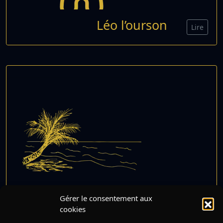
Léo l’ourson
Lire
Gérer le consentement aux
Simo, le Grain de Sable
cookies
qui Rêvait de Voir le
Lire